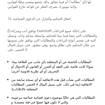
لها (أي “مطالبة”) أو فيما يتعلق بذلك يخضع ويفسر وفقًا لقوانين
ولاية نيويورك بصرف النظر عن قواعد تنازع القوانين.
12. اتفاق التحكيم والتنازل عن الدعوى الجماعية:
(أ) توافق أنت وشركة ExamSoft على إحالة جميع النزاعات
والمطالبات التي تنشأ فيما بيننا للتحكيم بواسطة محكم واحد. وتتمثل
النية في تفسير أنواع النزاعات والمطالبات التي نوافق على تسويتها
من خلال التحكيم على نطاق واسع. وهي تنطبق، على سبيل المثال
لا الحصر، على:
المطالبات الناشئة عن أو المتعلقة بأي جانب من العلاقة بيننا،
سواءً كانت قائمة على العقد أو الضرر أو القانون أو الاحتيال أو
التحريف أو أي نظرية قانونية أخرى؛
المطالبات التي نشأت قبل هذه الاتفاقية أو أي نسخة سابقة من
الاتفاقية (بما في ذلك، على سبيل المثال لا الحصر، المطالبات
المتعلقة بالإعلانات)؛
المطالبات التي هي حاليًا موضوع دعوى قضائية جماعية مزعومة
والتي لا تكون فيها عضوًا في فئة معتمدة؛ و