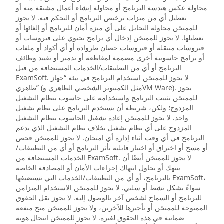
محاولة عكس هندسة البرنامج أو محاولة إنشاء أعمال مشتقة منه أو
تعطيل أي من ميزات ترخيص البرنامج أو التحكم فيه. لا يجوز
للممتحَن محاولة التحايل على أي ميزة أمان للبرنامج أو إلغائها أو
تعطيلها. لا يجوز للممتحَن إدخال أي برامج تحتوي على فيروسات أو
فيروسات متنقلة أو فيروسات حصان طروادة أو أي أكواد أو ملفات
أو برامج حاسوبية أخرى مصممة لمقاطعة أو تدمير أو تقييد وظائف
البرنامج أو أي من التطبيقات/الخدمات المستضافة من قبل
ExamSoft. لا يجوز للممتحَن استخدام البرنامج في بيئة “جهاز
ظاهري” (مثل الكمبيوتر الشخصي الظاهري وVM Ware). يجوز
للممتحَن تثبيت البرنامج واستخدامه على حاسوب بنظام التشغيل
المزدوج؛ ولكن، شريطة أن يستخدم البرنامج على نظام تشغيل
واحد. لا يجوز للممتحَن إعادة تشغيل الحاسوب بنظام التشغيل
المزدوج على أي نظام تشغيل بخلاف نظام التشغيل الذي يدعم
البرنامج في أي وقت أثناء إدارة أي امتحان. لا يجوز للممتحَن فحص
أو مسح أو اختراق أو اختبار قابلية تأثر البرنامج أو أي من التطبيقات/
الخدمات المستضافة من ExamSoft. لا يجوز للممتحَن أيضًا أن
ينتهك أو يحاول انتهاك إجراءات الأمان أو المصادقة الخاصة
بالبرنامج، أو أي من التطبيقات/الخدمات التي تستضيفها ExamSoft،
سواءً بشكل نشط أو سلبي. لا يجوز للممتحَن الاستخدام المتزامن
للبرنامج أو السماح لشخص آخر بالوصول إليه. لا يجوز نقل الحقوق
الممنوحة للممتحَن أو تأجيرها للآخرين، ولا يجوز للممتحَن منح منفعة
ضمانية في هذه الحقوق لغيره. لا يجوز للممتحَن انتحال هوية