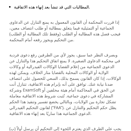
المطالبات التي قد تنشأ بعد إنهاء هذه الاتفاقية.
إذا قررت المحكمة أن القانون المعمول به يمنع التنازل عن الدعاوى
الجماعية أو التمثيلية فيما يتعلق بمطالبة أو طلب انتصاف معين،
فيجب فصل هذه المطالبة أو الطلب (وفقط تلك المطالبة أو الطلب)
من التحكيم ويجوز رفعه أمام المحكمة.
وبصرف النظر عما سبق، يجوز لأي من الطرفين رفع دعوى فردية
في محكمة الدعاوى الصغيرة. لا يمنع اتفاق التحكيم هذا والتنازل عن
الدعوى الجماعية من إعلام القضايا الوكالات الفيدرالية أو وكالات
الولاية أو الوكالات المحلية بالقضايا مثار الخلاف. ويمكن لهذه
الوكالات، إذا كان القانون يسمح بذلك، السعي للحصول على انتصاف
ضدنا نيابة عنك. توافق على أنه بإبرام هذه الاتفاقية، تتنازل أنت
وشركة ExamSoft عن الحق في المحاكمة أمام هيئة محلفين أو
المشاركة في دعوى جماعية. تُثبت شروط هذه الاتفاقية معاملة
تشكل تجارة بين الولايات، وبالتالي يخضع تفسير وتنفيذ هذا الحكم
لقانون التحكيم الفيدرالي (“FAA”). يظل حكم التحكيم والتنازل عن
الدعوى الجماعية هذا ساريًا بعد إنهاء هذه الاتفاقية.
(ب) يجب على الطرف الذي يعتزم اللجوء إلى التحكيم أن يرسل أولاً