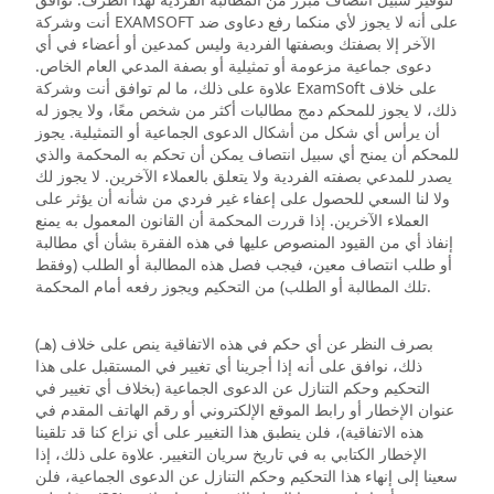
أنت وشركة EXAMSOFT على أنه لا يجوز لأي منكما رفع دعاوى ضد
الآخر إلا بصفتك وبصفتها الفردية وليس كمدعين أو أعضاء في أي
دعوى جماعية مزعومة أو تمثيلية أو بصفة المدعي العام الخاص.
علاوة على ذلك، ما لم توافق أنت وشركة ExamSoft على خلاف
ذلك، لا يجوز للمحكم دمج مطالبات أكثر من شخص معًا، ولا يجوز له
أن يرأس أي شكل من أشكال الدعوى الجماعية أو التمثيلية. يجوز
للمحكم أن يمنح أي سبيل انتصاف يمكن أن تحكم به المحكمة والذي
يصدر للمدعي بصفته الفردية ولا يتعلق بالعملاء الآخرين. لا يجوز لك
ولا لنا السعي للحصول على إعفاء غير فردي من شأنه أن يؤثر على
العملاء الآخرين. إذا قررت المحكمة أن القانون المعمول به يمنع
إنفاذ أي من القيود المنصوص عليها في هذه الفقرة بشأن أي مطالبة
أو طلب انتصاف معين، فيجب فصل هذه المطالبة أو الطلب (وفقط
تلك المطالبة أو الطلب) من التحكيم ويجوز رفعه أمام المحكمة.
(هـ) بصرف النظر عن أي حكم في هذه الاتفاقية ينص على خلاف
ذلك، نوافق على أنه إذا أجرينا أي تغيير في المستقبل على هذا
التحكيم وحكم التنازل عن الدعوى الجماعية (بخلاف أي تغيير في
عنوان الإخطار أو رابط الموقع الإلكتروني أو رقم الهاتف المقدم في
هذه الاتفاقية)، فلن ينطبق هذا التغيير على أي نزاع كنا قد تلقينا
الإخطار الكتابي به في تاريخ سريان التغيير. علاوة على ذلك، إذا
سعينا إلى إنهاء هذا التحكيم وحكم التنازل عن الدعوى الجماعية، فلن