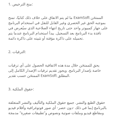
1. منح الترخيص:
ما لم يتم الاتفاق على خلاف ذلك كتابيًا، تمنح ExamSoft الممتحَن
بموجبه الحق غير الحصري وغير القابل للنقل في استخدام البرنامج
على جهاز كمبيوتر واحد حتى تاريخ انتهاء الصلاحية الذي سيُعرض في
نافذة بدء البرنامج بعد التسجيل. يبدأ استخدام البرنامج عندما يتم
تحميله على ذاكرة مؤقتة أو تثبيته على ذاكرة دائمة.
2. الترقيات:
يحق للممتحَن خلال مدة هذه الاتفاقية الحصول على أي ترقيات
خاصة بإصدار البرنامج. ويجوز تقديم ترقيات الإصدار الكامل إلى
الممتحَن حسب تقدير ExamSoft المطلق.
3. حقوق الملكية:
حقوق الطبع والنشر. جميع حقوق الملكية والتأليف والنشر المتعلقة
بالبرنامج (بما في ذلك -دون حصر- أي صور فوتوغرافية وأفلام فيديو
ومقاطع فيديو وملفات صوتية ونصوص و”تطبيقات صغيرة” مدمجة