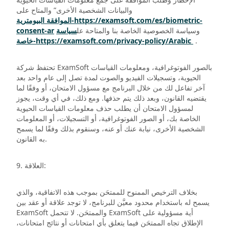
والبيانات الشخصية الأخرى” والمتاح على
الموافقة البيومترية-https://examsoft.com/es/biometric-
وسياسة الخصوصية الخاصة بنا والمتاحة عل
سياسة
consent-ar
.
خاصة-https://examsoft.com/privacy-policy/Arabic
تحتفظ شركة ExamSoft بالصور الفوتوغرافية، ومعلومات القياسات
الحيوية، وتسجيلات الفيديو والصوت لمدة تصل إلى عام واحد بعد
آخر تفاعل لك من خلال البرنامج مع مسؤول الامتحان، أو وفقًا لما
يقتضيه القانون، وبعد ذلك يتم حذفها. ومع ذلك، في أي وقت، يجوز
لمسؤول الامتحان أن يطلب حذف معلومات القياسات الحيوية
الخاصة بك، أو الصور الفوتوغرافية، أو التسجيلات، أو المعلومات
الشخصية الأخرى، نيابة عنك أو عنه، وسنقوم بذلك وفقًا لما يسمح
به القانون.
9. العلاقة:
بخلاف الترخيص الممنوح للممتحَن بموجب هذه الاتفاقية، والذي
يسمح له باستخدام محدود معيَّن للبرنامج، لا توجد علاقة أو عقد بين
ExamSoft والممتحَن. لا تتحمل ExamSoft أية مسؤولية على
الإطلاق تجاه الممتحَن فيما يتعلق بأي امتحانات أو نتائج امتحانات،