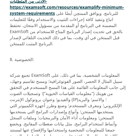
الأدنى من المتطلبات-
https://examsoft.com/resources/examplify-minimum-
للبرنامج. ويوافق الممتحِن أيضًا على
system-requirements
اتباع وتنفيذ كافة إجراءات التثبيت والاستخدام وفقًا للتعليمات
المضمنة في البرنامج أو المقدمة من مسؤول الامتحان. تحتفظ
ExamSoft بالحق في تحديث إصدار البرنامج المتاح للاستخدام من
قبل الممتحَن في أي وقت، بما في ذلك التحديث التلقائي لإصدار
البرنامج المثبت للممتحَن.
8. الخصوصية:
تجمع شركة ExamSoft المعلومات الشخصية، بما في ذلك، على
سبيل المثال لا الحصر، الصور الفوتوغرافية؛ ومسح تقاسيم وجهك،
إلى جانب المعلومات القائمة على هذا المسح المستخدم في التحقق
من هويتك (“معلومات القياسات الحيوية”)؛ وتسجيلات الصوت
والفيديو؛ وعنوان بروتوكول الإنترنت (IP)؛ والاسم؛ والبريد
الإلكتروني؛ ومعرف المستخدم؛ وصنع وطرز أجهزة الكمبيوتر التي
يستخدمها الممتحن؛ وأنواع وإصدارات البرامج التي يستخدمها
الممتحن؛ ومعلومات أداء الأمان والبرمجيات؛ وملفات السجل
وأنماط استخدام البرامج، مثل بيانات ضغطات المفاتيح. ويخضع
جمعنا للمعلومات الشخصية واستخدامها والإفصاح عنها لمستند
“الإخطار وطلب الموافقة على جمع معلومات القياسات الحيوية