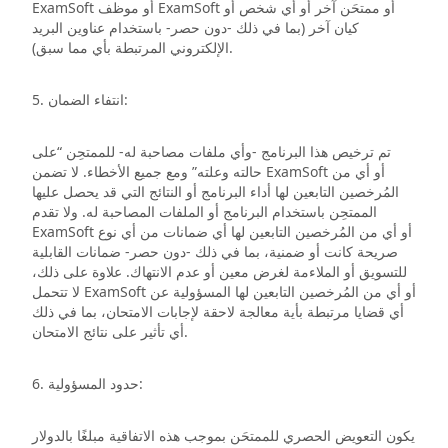
ExamSoft أو موظف ExamSoft أو ممتحَن آخر أو أي شخص أو
كيان آخر (بما في ذلك -دون حصر- باستخدام عناوين البريد
الإلكتروني المرتبطة بأي مما سبق).
5. انتفاء الضمان:
تم ترخيص هذا البرنامج -وأي ملفات مصاحبة له- للممتحِن “على
حالته وعلته” ومع جميع الأخطاء. لا تضمن ExamSoft أو أي من
المُرخصين التابعين لها أداء البرنامج أو النتائج التي قد يحصل عليها
الممتحِن باستخدام البرنامج أو الملفات المصاحبة له. ولا تقدم
ExamSoft أو أي من المُرخصين التابعين لها أي ضمانات من أي نوع
صريحة كانت أو ضمنية، بما في ذلك -دون حصر- ضمانات القابلية
للتسويق أو الملاءمة لغرض معين أو عدم الانتهاك. علاوة على ذلك،
لا تتحمل ExamSoft أو أي من المُرخصين التابعين لها المسؤولية عن
أي قضايا مرتبطة بأية معالجة لاحقة لإجابات الامتحان، بما في ذلك
أي تأثير على نتائج الامتحان.
6. حدود المسؤولية:
يكون التعويض الحصري للممتحَن بموجب هذه الاتفاقية مبلغًا بالدولار