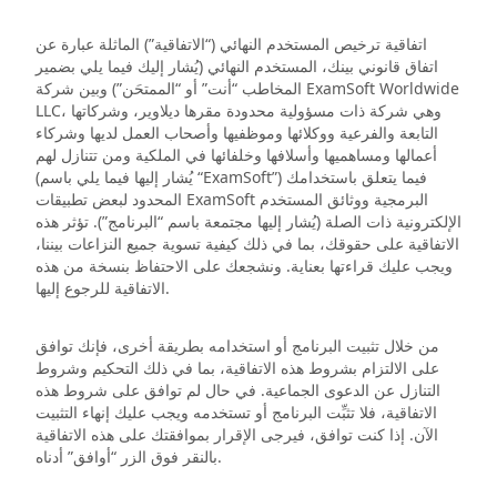
اتفاقية ترخيص المستخدم النهائي (“الاتفاقية”) الماثلة عبارة عن
اتفاق قانوني بينك، المستخدم النهائي (يُشار إليك فيما يلي بضمير
المخاطب “أنت” أو “الممتحَن”) وبين شركة ExamSoft Worldwide
LLC، وهي شركة ذات مسؤولية محدودة مقرها ديلاوير، وشركاتها
التابعة والفرعية ووكلائها وموظفيها وأصحاب العمل لديها وشركاء
أعمالها ومساهميها وأسلافها وخلفائها في الملكية ومن تتنازل لهم
(يُشار إليها فيما يلي باسم “ExamSoft”) فيما يتعلق باستخدامك
المحدود لبعض تطبيقات ExamSoft البرمجية ووثائق المستخدم
الإلكترونية ذات الصلة (يُشار إليها مجتمعة باسم “البرنامج”). تؤثر هذه
الاتفاقية على حقوقك، بما في ذلك كيفية تسوية جميع النزاعات بيننا،
ويجب عليك قراءتها بعناية. ونشجعك على الاحتفاظ بنسخة من هذه
الاتفاقية للرجوع إليها.
من خلال تثبيت البرنامج أو استخدامه بطريقة أخرى، فإنك توافق
على الالتزام بشروط هذه الاتفاقية، بما في ذلك التحكيم وشروط
التنازل عن الدعوى الجماعية. في حال لم توافق على شروط هذه
الاتفاقية، فلا تثبِّت البرنامج أو تستخدمه ويجب عليك إنهاء التثبيت
الآن. إذا كنت توافق، فيرجى الإقرار بموافقتك على هذه الاتفاقية
بالنقر فوق الزر “أوافق” أدناه.