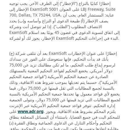
إخطارًا كتابيًا بالنزاع (“الإخطار”) إلى الطرف الآخر. يجب توجيه
الإخطار إلى ExamSoft على العنوان 5001 LBJ Freeway, Suite
700, Dallas, TX 75244, USA، عناية: المستشار العام. يجب أن
يصف الإخطار (أ) طبيعة الدعوى أو النزاع وأساسه و(ب) يحدد
الانتصاف المطلوب (“الطلب”). إذا لم تتوصل أنت وشركة
ExamSoft إلى اتفاق لتسوية الدعوى في غضون 45 يومًا بعد استلام
الإخطار، يجوز لك أو لشركة ExamSoft البدء في إجراءات التحكيم.
(ج) بعد أن تتلقى شركة ExamSoft إخطارًا على عنوان الإخطارات
بأنك قد بدأت التحكيم، فإنها ستعوضك على الفور عن سدادك
لرسوم إيداع طلب التحكيم، ما لم تكن مطالبتك تزيد عن 75,000
دولار أمريكي. يخضع التحكيم لقواعد التحكيم المعنية بالمستهلك
الصادرة عن جمعية التحكيم الأمريكية (“قواعد جمعية التحكيم
الأمريكية”)، حسبما يتم تعديلها بموجب شروط هذه الاتفاقية، وذلك
بالنسبة لجميع المطالبات التي تقل قيمتها عن 75,000 دولار، فيما
يخضع لأي قواعد معمول بها تحددها جمعية التحكيم الأمريكية بالنسبة
لجميع المطالبات التي تزيد قيمتها عن 75,000 دولار، وتتولى الجمعية
إدارة التحكيم. تتوفر قواعد جمعية التحكيم الأمريكية عبر الإنترنت
. يلتزم المحكم بشروط هذه الاتفاقية. ويجوز
www.adr.org
على
للمحكم البت في جميع القضايا، باستثناء أن المسائل المتعلقة بنطاق
التحكيم وأحكام التنازل عن الدعاوى الجماعية ونطاق الفقرة (د)
وقابلية إنفاذها وتفسيرها يكون البت فيها من جانب المحكمة. يوافق