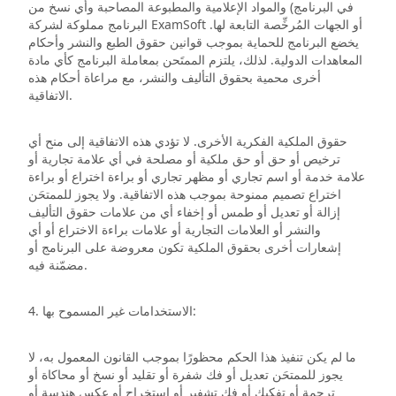
في البرنامج) والمواد الإعلامية والمطبوعة المصاحبة وأي نسخ من
البرنامج مملوكة لشركة ExamSoft أو الجهات المُرخِّصة التابعة لها.
يخضع البرنامج للحماية بموجب قوانين حقوق الطبع والنشر وأحكام
المعاهدات الدولية. لذلك، يلتزم الممتَحن بمعاملة البرنامج كأي مادة
أخرى محمية بحقوق التأليف والنشر، مع مراعاة أحكام هذه
الاتفاقية.
حقوق الملكية الفكرية الأخرى. لا تؤدي هذه الاتفاقية إلى منح أي
ترخيص أو حق أو حق ملكية أو مصلحة في أي علامة تجارية أو
علامة خدمة أو اسم تجاري أو مظهر تجاري أو براءة اختراع أو براءة
اختراع تصميم ممنوحة بموجب هذه الاتفاقية. ولا يجوز للممتحَن
إزالة أو تعديل أو طمس أو إخفاء أي من علامات حقوق التأليف
والنشر أو العلامات التجارية أو علامات براءة الاختراع أو أي
إشعارات أخرى بحقوق الملكية تكون معروضة على البرنامج أو
مضمّنة فيه.
4. الاستخدامات غير المسموح بها:
ما لم يكن تنفيذ هذا الحكم محظورًا بموجب القانون المعمول به، لا
يجوز للممتحَن تعديل أو فك شفرة أو تقليد أو نسخ أو محاكاة أو
ترجمة أو تفكيك أو فك تشفير أو استخراج أو عكس هندسة أو