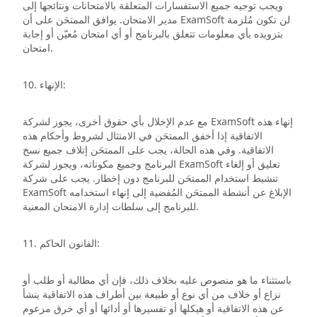
ويجب توجيه جميع الاستفسارات المتعلقة بالامتحانات ونتائجها إلى
مدير الامتحان. يوافق الممتحَن على أن ExamSoft لن تكون مُلزمة
بتزويده بأي معلومات تتعلق بالبرنامج أو أي امتحان مُعيّن أو إجابة
امتحان.
10. الإنهاء:
مع عدم الإخلال بأي حقوق أخرى، يجوز لشركة ExamSoft إنهاء هذه
الاتفاقية إذا أخفق الممتحَن في الامتثال لشروط وأحكام هذه
الاتفاقية. وفي هذه الحالة، يجب على الممتحَن إتلاف جميع نسخ
البرنامج وجميع مكوناته، ويجوز لشركة ExamSoft تعليق أو إلغاء
تنشيط استخدام الممتحَن للبرنامج دون إخطار. يجب على شركة
ExamSoft الإبلاغ عن أنشطة الممتحَن المُفضية إلى إنهاء استخدامه
للبرنامج إلى سلطات إدارة الامتحان المعنية.
11. القانون الحاكم:
باستثناء ما هو منصوص عليه بخلاف ذلك، فإن أي مطالبة أو طلب أو
نزاع أو خلاف من أي نوع أو طبيعة بين أطراف هذه الاتفاقية ينشأ
عن هذه الاتفاقية أو هيكلها أو تفسيرها أو أدائها أو أي خرق مزعوم