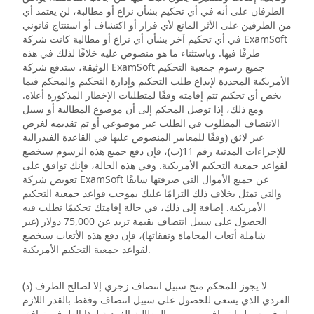
الطرفان على أنه في أي تحكيم بشأن نزاع أو مطالبة، لن يعتمد أي
من الطرفين على الأثر المانع لأي قرار أو اكتشاف أو استنتاج قانوني
في أي تحكيم آخر بشأن أي نزاع أو مطالبة كانت شركة ExamSoft
طرفًا فيها. وباستثناء ما هو منصوص عليه خلافًا لذلك في هذه
الوثيقة، ستدفع شركة ExamSoft جميع رسوم جمعية التحكيم
الأمريكية المحددة لإيداع طلب التحكيم وإدارة التحكيم والمحكم فيما
يخص أي تحكيم تتم إقامته وفقًا لمتطلبات الإخطار المذكورة أعلاه.
ومع ذلك، إذا توصل المحكم إلى أن موضوع المطالبة أو سبيل
الانتصاف المطلوب في الطلب غير موضوعي أو تم تقديمه لغرض
غير لائق (وفقًا للمعايير المنصوص عليها في القاعدة الفيدرالية
للإجراءات المدنية رقم 11(ب)، فإن دفع جميع هذه الرسوم سيخضع
لقواعد جمعية التحكيم الأمريكية. وفي هذه الحالة، فإنك توافق على
تعويض شركة ExamSoft عن جميع الأموال التي صرفتها سابقًا
والتي تمثل بخلاف ذلك التزامًا عليك بموجب قواعد جمعية التحكيم
الأمريكية. إضافة إلى ذلك، في حالة إقامتك تحكيمًا تطلب فيه
الحصول على سبيل انتصاف بقيمة تزيد عن 75,000 دولار (غير
شاملة أتعاب المحاماة ونفقاتها)، فإن دفع هذه الأتعاب سيخضع
لقواعد جمعية التحكيم الأمريكية.
(د) لا يجوز للمحكم منح سبيل انتصاف زجري إلا لصالح الطرف
الفردي الذي يسعى للحصول على سبيل انتصاف وفقط بالقدر اللازم
لتوفير سبيل انتصاف مبرر من المطالبة الفردية لهذا الطرف. توافق