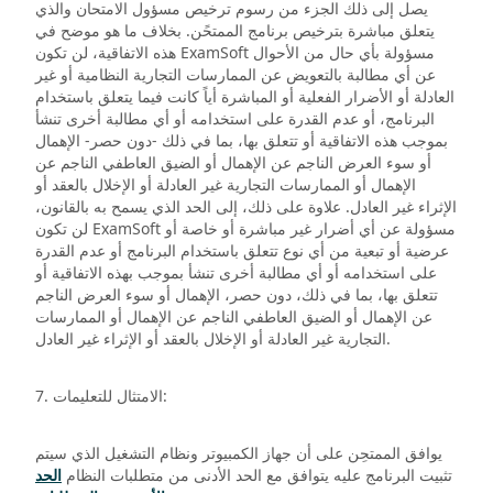
يصل إلى ذلك الجزء من رسوم ترخيص مسؤول الامتحان والذي
يتعلق مباشرة بترخيص برنامج الممتحًن. بخلاف ما هو موضح في
هذه الاتفاقية، لن تكون ExamSoft مسؤولة بأي حال من الأحوال
عن أي مطالبة بالتعويض عن الممارسات التجارية النظامية أو غير
العادلة أو الأضرار الفعلية أو المباشرة أياً كانت فيما يتعلق باستخدام
البرنامج، أو عدم القدرة على استخدامه أو أي مطالبة أخرى تنشأ
بموجب هذه الاتفاقية أو تتعلق بها، بما في ذلك -دون حصر- الإهمال
أو سوء العرض الناجم عن الإهمال أو الضيق العاطفي الناجم عن
الإهمال أو الممارسات التجارية غير العادلة أو الإخلال بالعقد أو
الإثراء غير العادل. علاوة على ذلك، إلى الحد الذي يسمح به بالقانون،
لن تكون ExamSoft مسؤولة عن أي أضرار غير مباشرة أو خاصة أو
عرضية أو تبعية من أي نوع تتعلق باستخدام البرنامج أو عدم القدرة
على استخدامه أو أي مطالبة أخرى تنشأ بموجب بهذه الاتفاقية أو
تتعلق بها، بما في ذلك، دون حصر، الإهمال أو سوء العرض الناجم
عن الإهمال أو الضيق العاطفي الناجم عن الإهمال أو الممارسات
التجارية غير العادلة أو الإخلال بالعقد أو الإثراء غير العادل.
7. الامتثال للتعليمات:
يوافق الممتحِن على أن جهاز الكمبيوتر ونظام التشغيل الذي سيتم
تثبيت البرنامج عليه يتوافق مع الحد الأدنى من متطلبات النظام
الحد